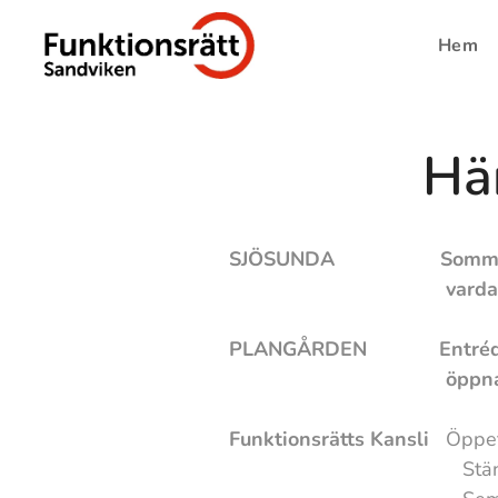
Hem
Hä
SJÖSUNDA Sommar på Sjös
vardagar kl. 11:00 oc
PLANGÅRDEN Entrédörrarna
öppnar. Övriga vard
Funktionsrätts Kansli
Öppet
Stängt: Freda