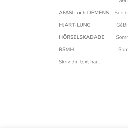
Semesters
AFASI- och DEMENS
Söndags
HJÄRT-LUNG
GåBingo S
HÖRSELSKADADE
Sommarup
RSMH
Sommarens öppeti
Skriv din text här ...