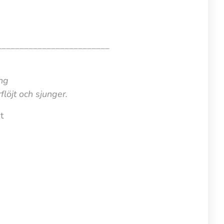
_________________________
ing
jt och sjunger.
et
_________________________