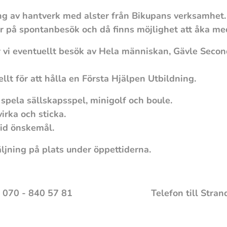
ing av hantverk med alster från Bikupans verksamhet
 på spontanbesök och då finns möjlighet att åka me
år vi eventuellt besök av Hela människan, Gävle Sec
t för att hålla en Första Hjälpen Utbildning.
 spela sällskapsspel, minigolf och boule.
rka och sticka.
id önskemål.
säljning på plats under öppettiderna.
ösunda: 070 - 840 57 81 Telefon till Stran