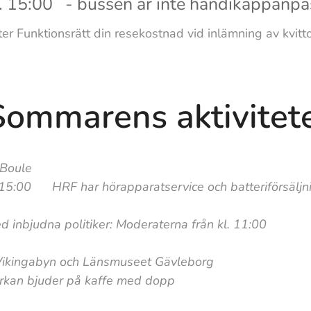
kl. 15:00 - bussen är inte handikappanp
er Funktionsrätt din resekostnad vid inlämning av kvitt
ns aktivitete
 Boule
F har hörapparatservice och batteriförsäljn
nbjudna politiker: Moderaterna från kl. 11:00
ikingabyn och Länsmuseet Gävleborg
der på kaffe med dopp