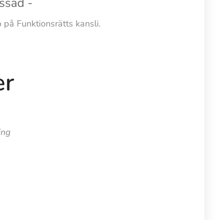
assad -
o på Funktionsrätts kansli.
r
ing