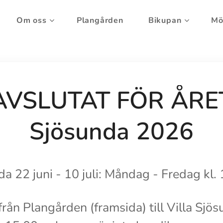
Om oss
Plangården
Bikupan
Mö
AVSLUTAT FÖR ÅRE
Sjösunda 2026
a 22 juni - 10 juli: Måndag - Fredag kl.
rån Plangården (framsida) till Villa Sjös