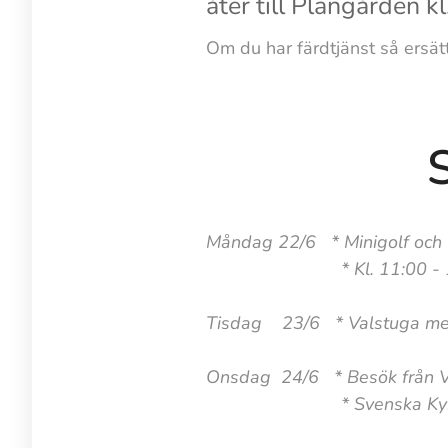
åter till Plangården 
Om du har färdtjänst så ersätt
Sommare
Måndag 22/6 * Minigolf och
* Kl. 11:00 - 15:00 HR
Tisdag 23/6 * Valstuga med i
Onsdag 24/6 * Besök från V
* Svenska Kyrkan bju