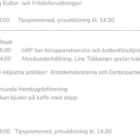
Kultur- och Fritidsförvaltningen
3:00 Tipspromenad, prisutdelning kl. 14:30
__________________________________________________
 Boule
 har hörapparatservice och batteriförsäljn
underhållning: Line Tiilikainen spelar tvärflö
nbjudna politiker: Kristdemokraterna och Centerparti
rsunda Hembygdsförening
der på kaffe med dopp
3:00 Tipspromenad, prisutdelning kl. 14.30
__________________________________________________